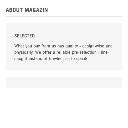
ABOUT MAGAZIN
SELECTED
What you buy from us has quality - design-wise and
physically. We offer a reliable pre-selection - line-
caught instead of trawled, so to speak.
go to top
UNIQUE
Many products in our range can only be found here,
including the M-products - developed by MAGAZIN
in collaboration with designers and produced in-
house.